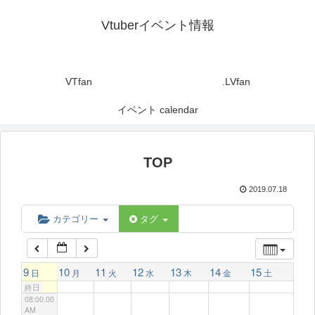
01:00.00
AM
Vtuberイベント情報
02:00.00
AM
VTfan
.LVfan
03:00.00
AM
イベント calendar
04:00.00
AM
TOP
05:00.00
AM
2019.07.18
06:00.00
カテゴリー
タグ
AM
07:00.00
AM
9
10
11
12
13
14
15
日
月
火
水
木
金
土
終日
08:00.00
AM