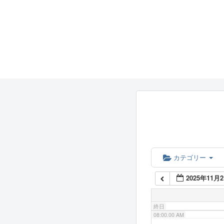
01:00.00 AM
02:00.00 AM
03:00.00 AM
04:00.00 AM
05:00.00 AM
06:00.00 AM
カテゴリー
2025年11月
07:00.00 AM
終日
08:00.00 AM