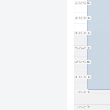
04:00.00 PM
05:00.00 PM
06:00.00 PM
07:00.00 PM
08:00.00 PM
09:00.00 PM
10:00.00 PM
11:00.00 PM