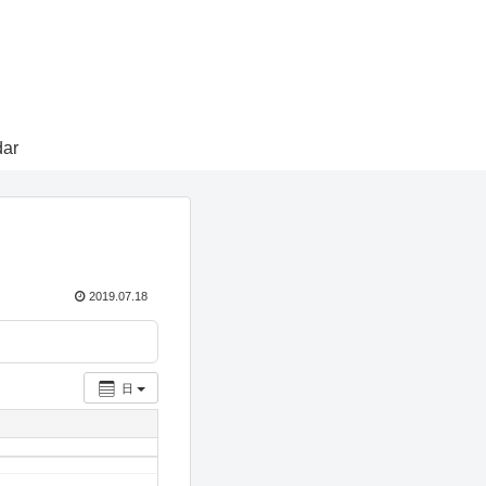
ar
2019.07.18
日