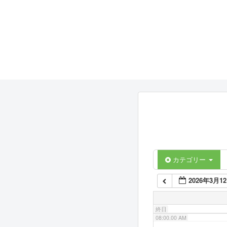
01:00.00 AM
02:00.00 AM
03:00.00 AM
04:00.00 AM
05:00.00 AM
06:00.00 AM
カテゴリー
2026年3月1
07:00.00 AM
終日
08:00.00 AM