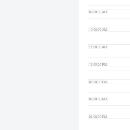
09:00.00 AM
10:00.00 AM
11:00.00 AM
12:00.00 PM
01:00.00 PM
02:00.00 PM
03:00.00 PM