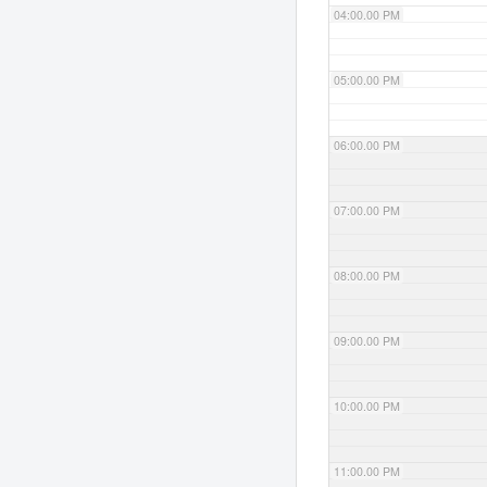
04:00.00 PM
05:00.00 PM
06:00.00 PM
07:00.00 PM
08:00.00 PM
09:00.00 PM
10:00.00 PM
11:00.00 PM