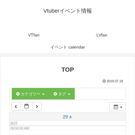
01:00.00 AM
Vtuberイベント情報
02:00.00 AM
VTfan
.LVfan
03:00.00 AM
イベント calendar
04:00.00 AM
TOP
05:00.00 AM
2019.07.18
06:00.00 AM
カテゴリー
タグ
07:00.00 AM
29
木
終日
08:00.00 AM