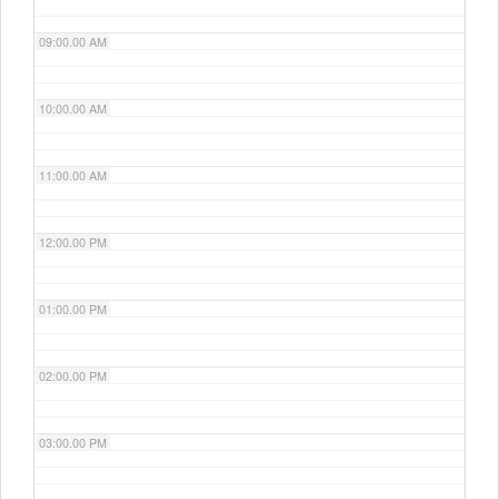
09:00.00 AM
10:00.00 AM
11:00.00 AM
12:00.00 PM
01:00.00 PM
02:00.00 PM
03:00.00 PM