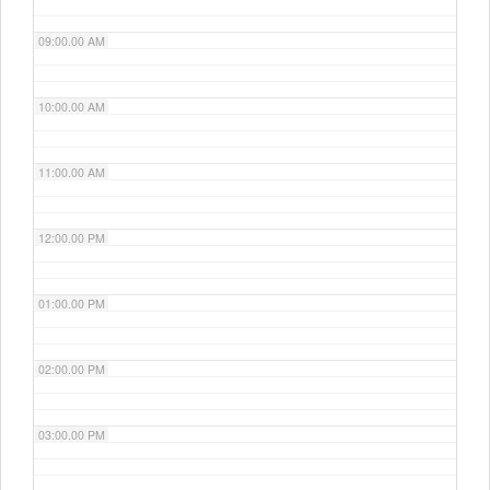
09:00.00 AM
10:00.00 AM
11:00.00 AM
12:00.00 PM
01:00.00 PM
02:00.00 PM
03:00.00 PM