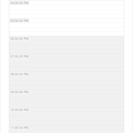
04:00.00 PM
05:00.00 PM
06:00.00 PM
07:00.00 PM
08:00.00 PM
09:00.00 PM
10:00.00 PM
11:00.00 PM