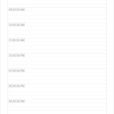
09:00.00 AM
10:00.00 AM
11:00.00 AM
12:00.00 PM
01:00.00 PM
02:00.00 PM
03:00.00 PM