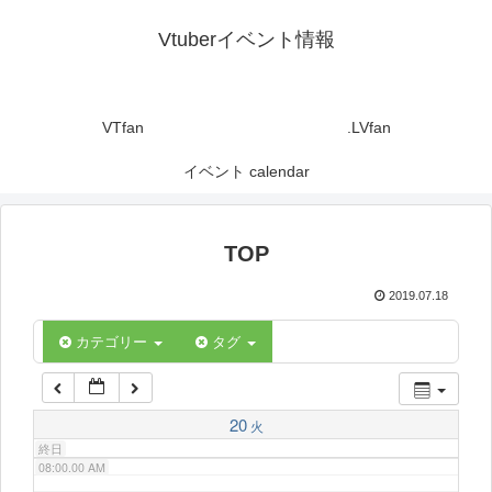
01:00.00 AM
Vtuberイベント情報
02:00.00 AM
VTfan
.LVfan
03:00.00 AM
イベント calendar
04:00.00 AM
TOP
05:00.00 AM
2019.07.18
06:00.00 AM
カテゴリー
タグ
07:00.00 AM
20
火
終日
08:00.00 AM